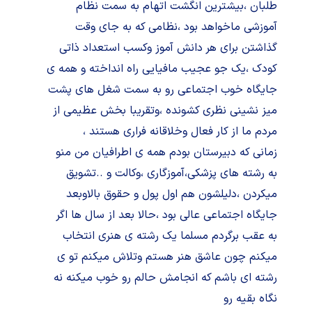
طلبان ،بیشترین انگشت اتهام به سمت نظام
آموزشی ماخواهد بود ،نظامی که به جای وقت
گذاشتن برای هر دانش آموز وکسب استعداد ذاتی
کودک ،یک جو عجیب مافیایی راه انداخته و همه ی
جایگاه خوب اجتماعی رو به سمت شغل های پشت
میز نشینی نظری کشونده ،وتقریبا بخش عظیمی از
مردم ما از کار فعال وخلاقانه فراری هستند ،
زمانی که دبیرستان بودم همه ی اطرافیان من منو
به رشته های پزشکی،آموزگاری ،وکالت و ..تشویق
میکردن ،دلیلشون هم اول پول و حقوق بالاوبعد
جایگاه اجتماعی عالی بود ،حالا بعد از سال ها اگر
به عقب برگردم مسلما یک رشته ی هنری انتخاب
میکنم چون عاشق هنر هستم وتلاش میکنم تو ی
رشته ای باشم که انجامش حالم رو خوب میکنه نه
نگاه بقیه رو